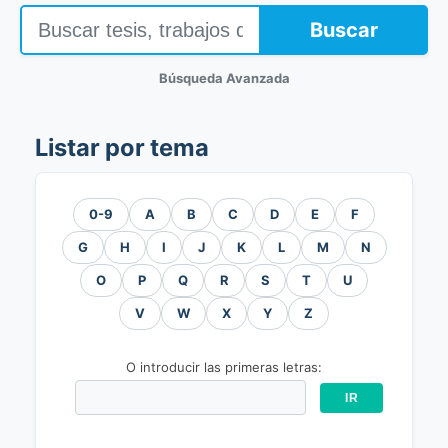
Buscar
Búsqueda Avanzada
Listar por tema
0-9
A
B
C
D
E
F
G
H
I
J
K
L
M
N
O
P
Q
R
S
T
U
V
W
X
Y
Z
O introducir las primeras letras: