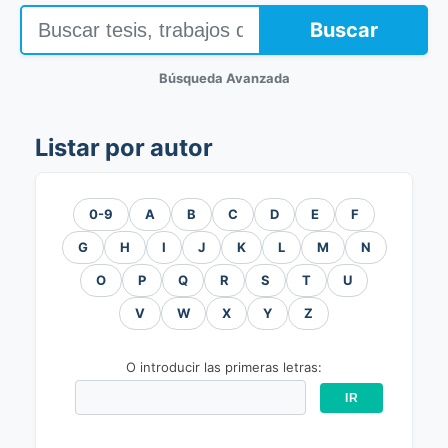
Buscar
Búsqueda Avanzada
Listar por autor
0-9
A
B
C
D
E
F
G
H
I
J
K
L
M
N
O
P
Q
R
S
T
U
V
W
X
Y
Z
O introducir las primeras letras: