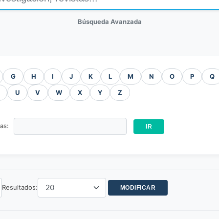
Búsqueda Avanzada
G
H
I
J
K
L
M
N
O
P
Q
U
V
W
X
Y
Z
ras:
Resultados: