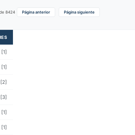
 de 8424
Página anterior
Página siguiente
RES
[1]
[1]
[2]
[3]
[1]
[1]