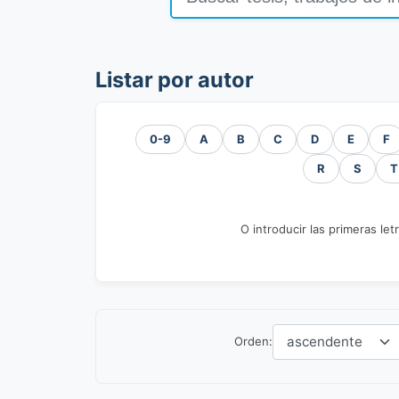
Listar por autor
0-9
A
B
C
D
E
F
R
S
T
O introducir las primeras let
Orden: