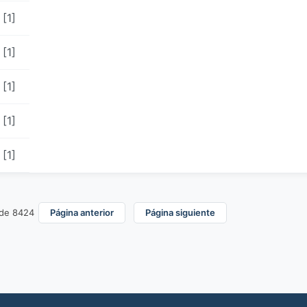
[1]
[1]
[1]
[1]
[1]
 de 8424
Página anterior
Página siguiente