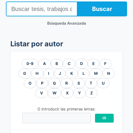
Buscar
Búsqueda Avanzada
Listar por autor
0-9
A
B
C
D
E
F
G
H
I
J
K
L
M
N
O
P
Q
R
S
T
U
V
W
X
Y
Z
O introducir las primeras letras: