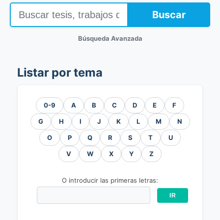
Buscar
Búsqueda Avanzada
Listar por tema
0-9
A
B
C
D
E
F
G
H
I
J
K
L
M
N
O
P
Q
R
S
T
U
V
W
X
Y
Z
O introducir las primeras letras: