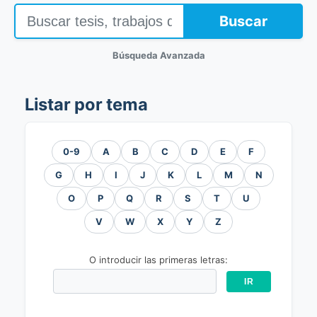
Buscar
Búsqueda Avanzada
Listar por tema
0-9
A
B
C
D
E
F
G
H
I
J
K
L
M
N
O
P
Q
R
S
T
U
V
W
X
Y
Z
O introducir las primeras letras: