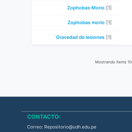
Zophobas Morio
[1]
Zophobas morio
[1]
´Gravedad de lesiones
[1]
Mostrando ítems 1
CONTACTO:
Correo: Repositorio@udh.edu.pe