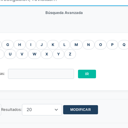
Búsqueda Avanzada
G
H
I
J
K
L
M
N
O
P
Q
U
V
W
X
Y
Z
ras:
Resultados: