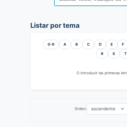
Listar por tema
0-9
A
B
C
D
E
F
R
S
T
O introducir las primeras let
Orden: