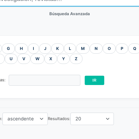
Búsqueda Avanzada
G
H
I
J
K
L
M
N
O
P
Q
U
V
W
X
Y
Z
ras:
n:
Resultados: