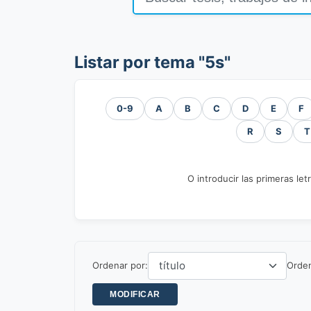
Listar por tema "5s"
0-9
A
B
C
D
E
F
R
S
T
O introducir las primeras let
Ordenar por:
Orde