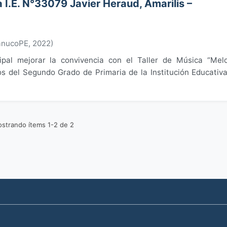
 I.E. N°33079 Javier Heraud, Amarilis –
ánucoPE
,
2022
)
ipal mejorar la convivencia con el Taller de Música “Mel
os del Segundo Grado de Primaria de la Institución Educativ
strando ítems 1-2 de 2