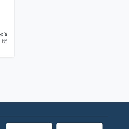
odía
a Nº