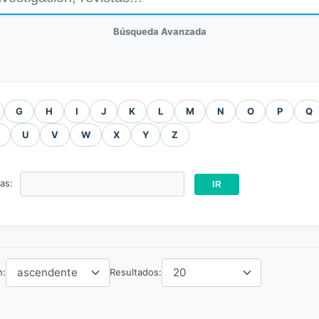
Búsqueda Avanzada
G
H
I
J
K
L
M
N
O
P
Q
U
V
W
X
Y
Z
ras:
n:
Resultados: