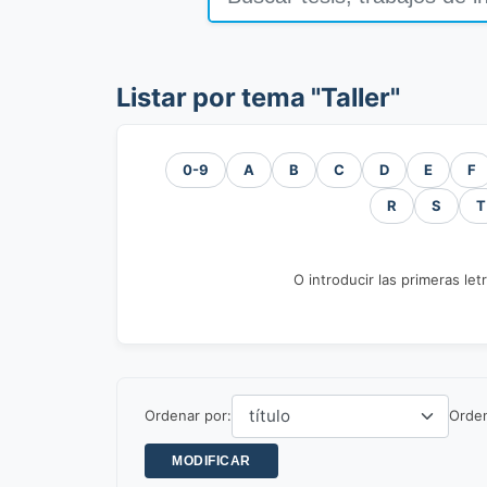
Listar por tema "Taller"
0-9
A
B
C
D
E
F
R
S
T
O introducir las primeras let
Ordenar por:
Orde