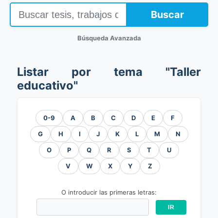
Buscar
Búsqueda Avanzada
Listar por tema "Taller
educativo"
0-9
A
B
C
D
E
F
G
H
I
J
K
L
M
N
O
P
Q
R
S
T
U
V
W
X
Y
Z
O introducir las primeras letras: