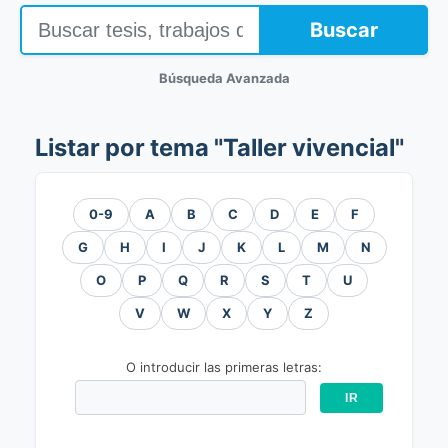
Buscar
Búsqueda Avanzada
Listar por tema "Taller vivencial"
0-9
A
B
C
D
E
F
G
H
I
J
K
L
M
N
O
P
Q
R
S
T
U
V
W
X
Y
Z
O introducir las primeras letras: