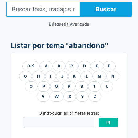
Buscar
Búsqueda Avanzada
Listar por tema "abandono"
0-9
A
B
C
D
E
F
G
H
I
J
K
L
M
N
O
P
Q
R
S
T
U
V
W
X
Y
Z
O introducir las primeras letras: