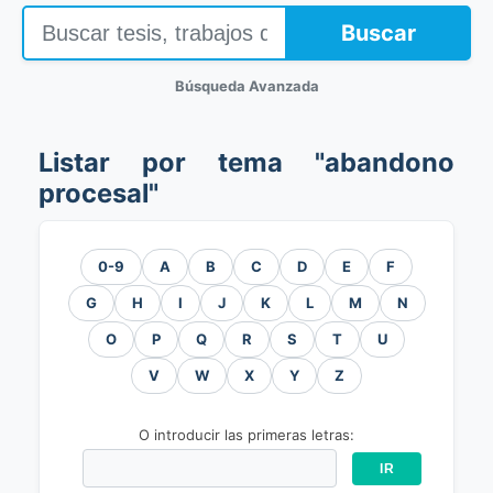
Buscar
Búsqueda Avanzada
Listar por tema "abandono
procesal"
0-9
A
B
C
D
E
F
G
H
I
J
K
L
M
N
O
P
Q
R
S
T
U
V
W
X
Y
Z
O introducir las primeras letras: