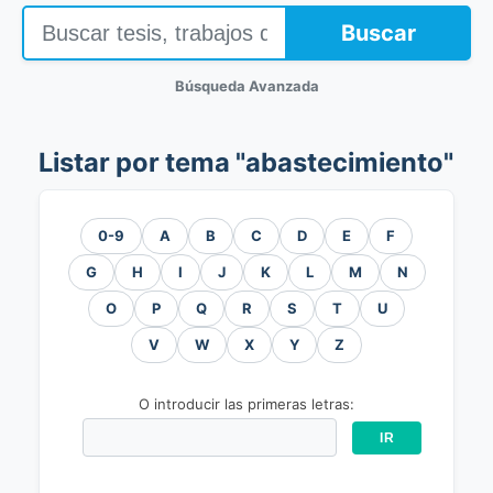
Buscar
Búsqueda Avanzada
Listar por tema "abastecimiento"
0-9
A
B
C
D
E
F
G
H
I
J
K
L
M
N
O
P
Q
R
S
T
U
V
W
X
Y
Z
O introducir las primeras letras: