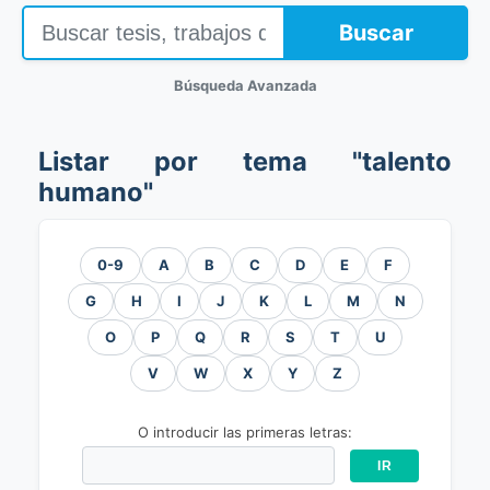
Buscar
Búsqueda Avanzada
Listar por tema "talento
humano"
0-9
A
B
C
D
E
F
G
H
I
J
K
L
M
N
O
P
Q
R
S
T
U
V
W
X
Y
Z
O introducir las primeras letras: