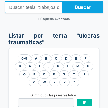
Buscar
Búsqueda Avanzada
Listar por tema "ulceras
traumáticas"
0-9
A
B
C
D
E
F
G
H
I
J
K
L
M
N
O
P
Q
R
S
T
U
V
W
X
Y
Z
O introducir las primeras letras: