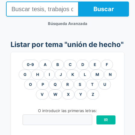
Buscar
Búsqueda Avanzada
Listar por tema "unión de hecho"
0-9
A
B
C
D
E
F
G
H
I
J
K
L
M
N
O
P
Q
R
S
T
U
V
W
X
Y
Z
O introducir las primeras letras: