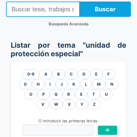
Buscar
Búsqueda Avanzada
Listar por tema "unidad de
protección especial"
0-9
A
B
C
D
E
F
G
H
I
J
K
L
M
N
O
P
Q
R
S
T
U
V
W
X
Y
Z
O introducir las primeras letras: