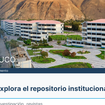
to
NUCO
umento
xplora el repositorio institucion