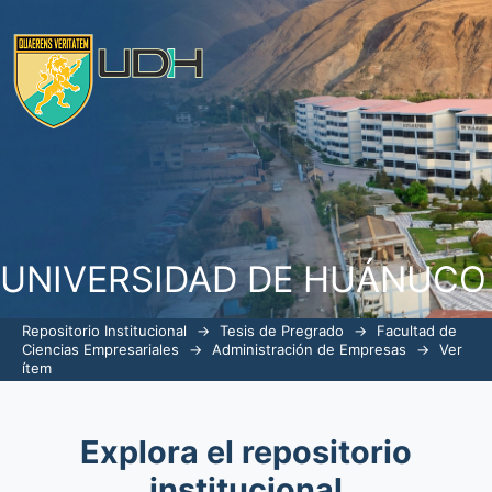
Administración del personal y clima org
Fiscal Huánuco - 2022
UNIVERSIDAD DE HUÁNUCO
Repositorio Institucional
→
Tesis de Pregrado
→
Facultad de
Ciencias Empresariales
→
Administración de Empresas
→
Ver
ítem
Explora el repositorio
institucional