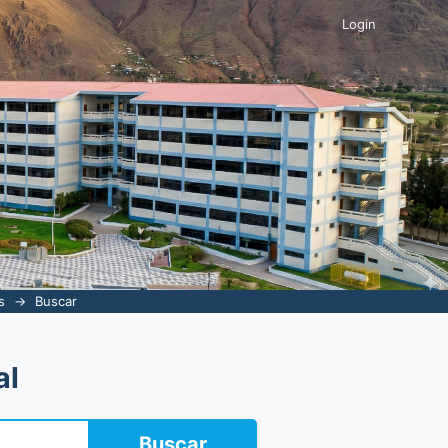
Login
s
→
Buscar
al
Buscar