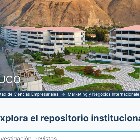
NUCO
tad de Ciencias Empresariales
→
Marketing y Negocios Internacionale
xplora el repositorio institucion