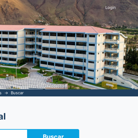
Login
s
→
Buscar
al
Buscar