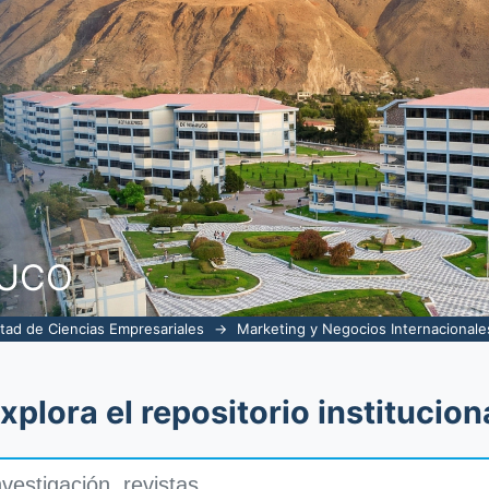
NUCO
tad de Ciencias Empresariales
→
Marketing y Negocios Internacionale
xplora el repositorio institucion