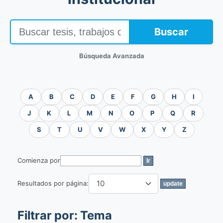
Buscar
Búsqueda Avanzada
A
B
C
D
E
F
G
H
I
J
K
L
M
N
O
P
Q
R
S
T
U
V
W
X
Y
Z
Comienza por
Resultados por página:
Filtrar por: Tema