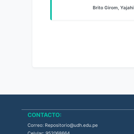
Brito Girom, Yajah
CONTACTO:
Correo: Repositorio@udh.edu.pe
Celular: 952068664