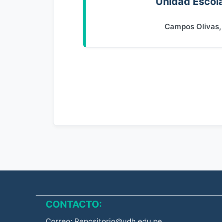
Unidad Escol
Campos Olivas,
CONTACTO:
Correo: Repositorio@udh.edu.pe