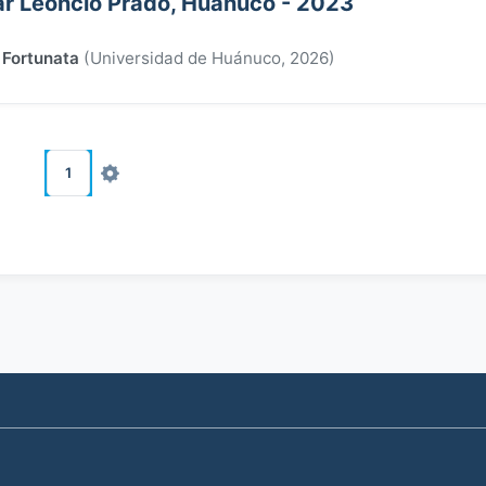
ar Leoncio Prado, Huánuco - 2023
 Fortunata
(
Universidad de Huánuco
,
2026
)
1