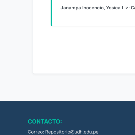
Janampa Inocencio, Yesica Liz
;
C
CONTACTO:
Correo: Repositorio@udh.edu.pe