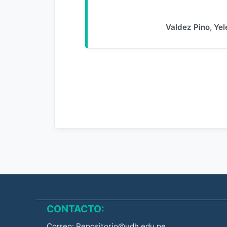
Valdez Pino, Ye
CONTACTO:
Correo: Repositorio@udh.edu.pe