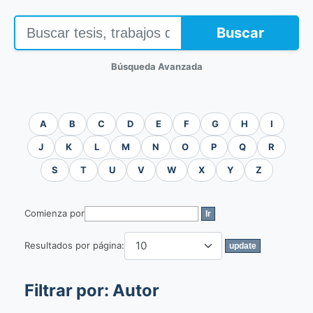
Buscar
Búsqueda Avanzada
A
B
C
D
E
F
G
H
I
J
K
L
M
N
O
P
Q
R
S
T
U
V
W
X
Y
Z
Comienza por
Resultados por página:
Filtrar por: Autor