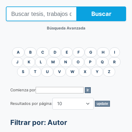
Buscar
Búsqueda Avanzada
A
B
C
D
E
F
G
H
I
J
K
L
M
N
O
P
Q
R
S
T
U
V
W
X
Y
Z
Comienza por
Resultados por página:
Filtrar por: Autor