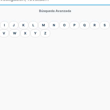
Búsqueda Avanzada
I
J
K
L
M
N
O
P
Q
R
S
V
W
X
Y
Z