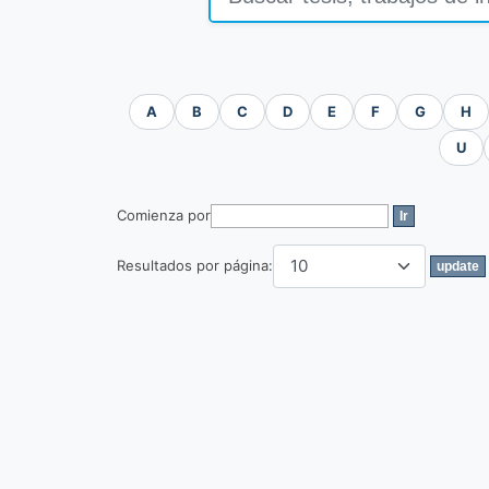
A
B
C
D
E
F
G
H
U
Comienza por
Resultados por página: