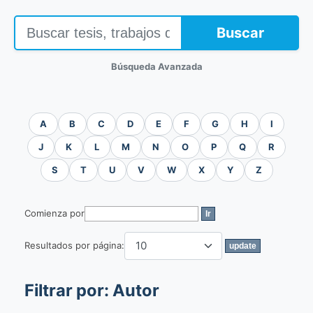
Buscar
Búsqueda Avanzada
A
B
C
D
E
F
G
H
I
J
K
L
M
N
O
P
Q
R
S
T
U
V
W
X
Y
Z
Comienza por
Resultados por página:
Filtrar por: Autor