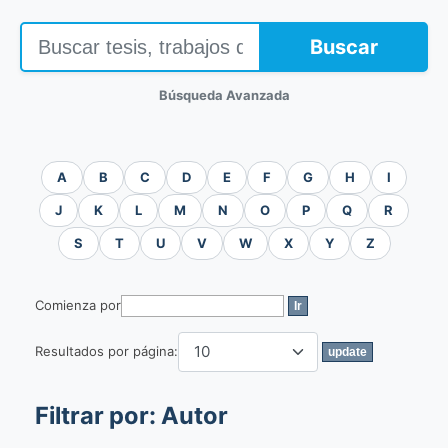
Buscar
Búsqueda Avanzada
A
B
C
D
E
F
G
H
I
J
K
L
M
N
O
P
Q
R
S
T
U
V
W
X
Y
Z
Comienza por
Resultados por página:
Filtrar por: Autor