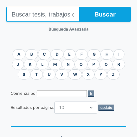
Buscar
Búsqueda Avanzada
A
B
C
D
E
F
G
H
I
J
K
L
M
N
O
P
Q
R
S
T
U
V
W
X
Y
Z
Comienza por
Resultados por página: