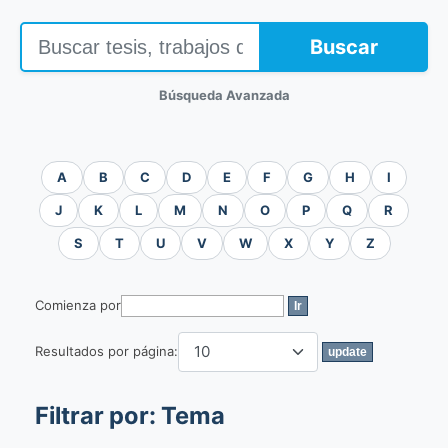
Buscar
Búsqueda Avanzada
A
B
C
D
E
F
G
H
I
J
K
L
M
N
O
P
Q
R
S
T
U
V
W
X
Y
Z
Comienza por
Resultados por página:
Filtrar por: Tema