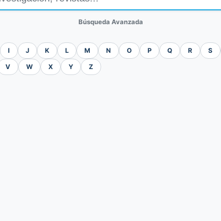
Búsqueda Avanzada
I
J
K
L
M
N
O
P
Q
R
S
V
W
X
Y
Z