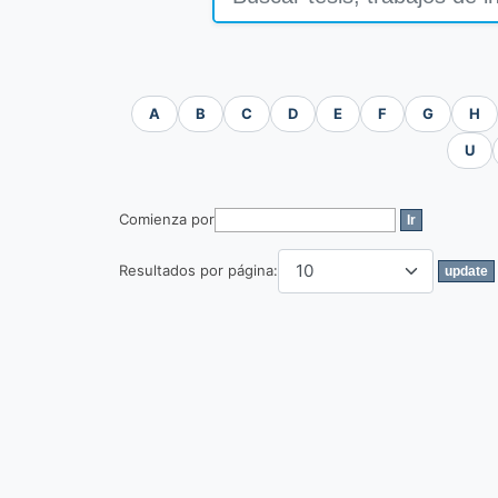
A
B
C
D
E
F
G
H
U
Comienza por
Resultados por página: