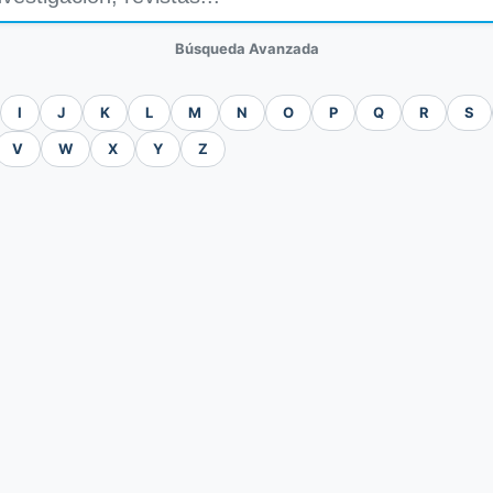
Búsqueda Avanzada
I
J
K
L
M
N
O
P
Q
R
S
V
W
X
Y
Z