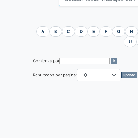
A
B
C
D
E
F
G
H
U
Comienza por
Resultados por página: