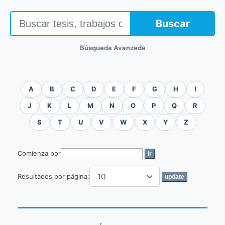
Buscar
Búsqueda Avanzada
A
B
C
D
E
F
G
H
I
J
K
L
M
N
O
P
Q
R
S
T
U
V
W
X
Y
Z
Comienza por
Resultados por página: