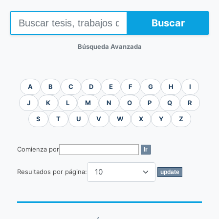
Buscar
Búsqueda Avanzada
A
B
C
D
E
F
G
H
I
J
K
L
M
N
O
P
Q
R
S
T
U
V
W
X
Y
Z
Comienza por
Resultados por página: