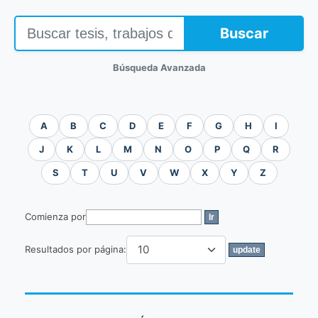
Buscar
Búsqueda Avanzada
A
B
C
D
E
F
G
H
I
J
K
L
M
N
O
P
Q
R
S
T
U
V
W
X
Y
Z
Comienza por
Resultados por página: