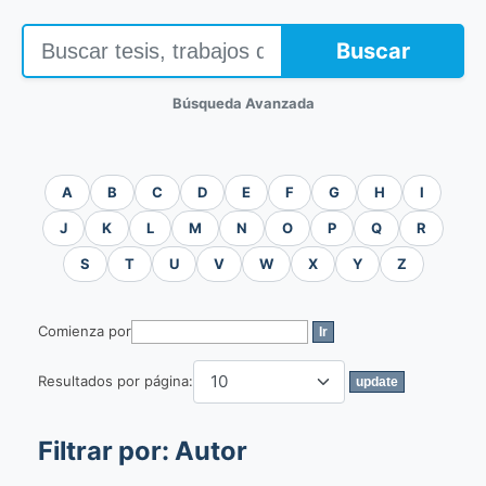
Buscar
Búsqueda Avanzada
A
B
C
D
E
F
G
H
I
J
K
L
M
N
O
P
Q
R
S
T
U
V
W
X
Y
Z
Comienza por
Resultados por página:
Filtrar por: Autor