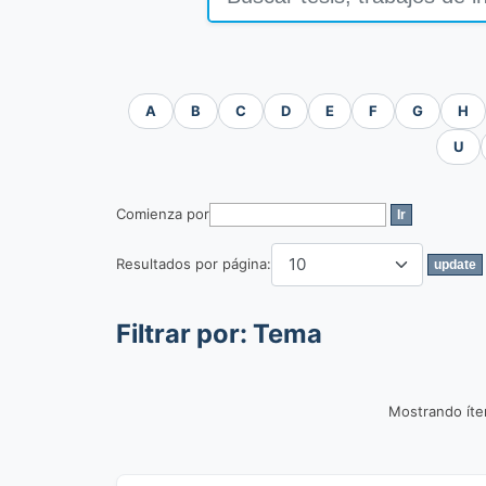
A
B
C
D
E
F
G
H
U
Comienza por
Resultados por página:
Filtrar por: Tema
Mostrando íte