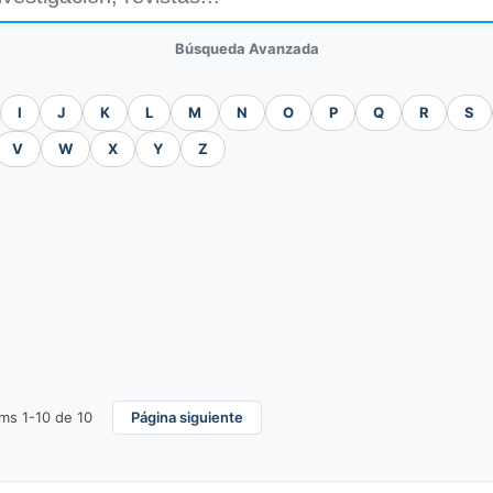
Búsqueda Avanzada
I
J
K
L
M
N
O
P
Q
R
S
V
W
X
Y
Z
ms 1-10 de 10
Página siguiente