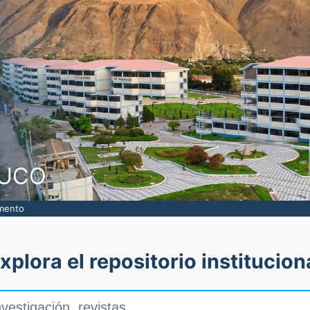
to
NUCO
umento
xplora el repositorio institucion