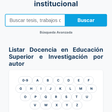
institucional
Buscar
Búsqueda Avanzada
Listar Docencia en Educación
Superior e Investigación por
autor
0-9
A
B
C
D
E
F
G
H
I
J
K
L
M
N
O
P
Q
R
S
T
U
V
W
X
Y
Z