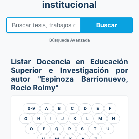
institucional
Buscar
Búsqueda Avanzada
Listar Docencia en Educación
Superior e Investigación por
autor "Espinoza Barrionuevo,
Rocio Roimy"
0-9
A
B
C
D
E
F
G
H
I
J
K
L
M
N
O
P
Q
R
S
T
U