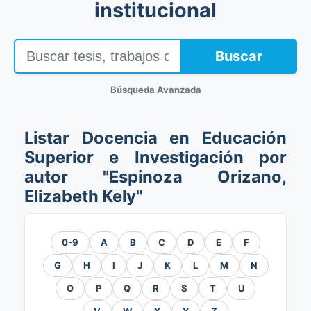
institucional
Buscar
Búsqueda Avanzada
Listar Docencia en Educación
Superior e Investigación por
autor "Espinoza Orizano,
Elizabeth Kely"
0-9
A
B
C
D
E
F
G
H
I
J
K
L
M
N
O
P
Q
R
S
T
U