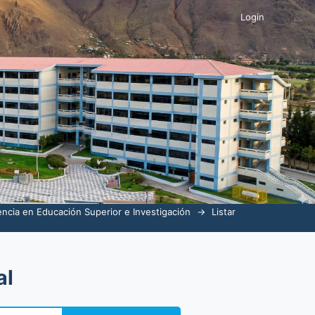
o Plejo, Jesus Fredy"
Login
ncia en Educación Superior e Investigación
→
Listar
al