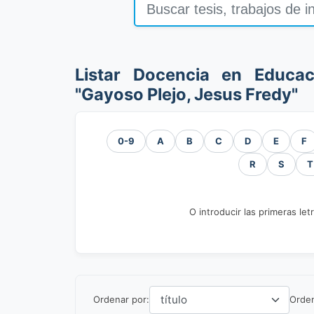
Listar Docencia en Educac
"Gayoso Plejo, Jesus Fredy"
0-9
A
B
C
D
E
F
R
S
T
O introducir las primeras let
Ordenar por:
Orde