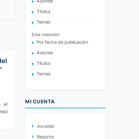
Autores
Títulos
Temas
Esta colección
Por fecha de publicación
Autores
del
Títulos
”
Temas
MI CUENTA
n el
ómez
Acceder
Registro