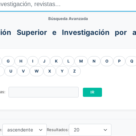
Búsqueda Avanzada
ión Superior e Investigación por a
G
H
I
J
K
L
M
N
O
P
Q
U
V
W
X
Y
Z
ras:
n:
Resultados: