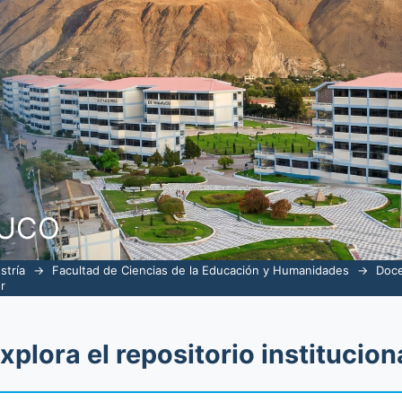
erior e Investigación por autor "Gayos
NUCO
stría
→
Facultad de Ciencias de la Educación y Humanidades
→
Doce
r
xplora el repositorio institucion