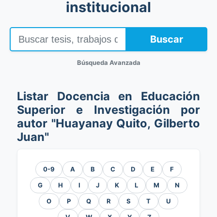
institucional
Buscar
Búsqueda Avanzada
Listar Docencia en Educación
Superior e Investigación por
autor "Huayanay Quito, Gilberto
Juan"
0-9
A
B
C
D
E
F
G
H
I
J
K
L
M
N
O
P
Q
R
S
T
U