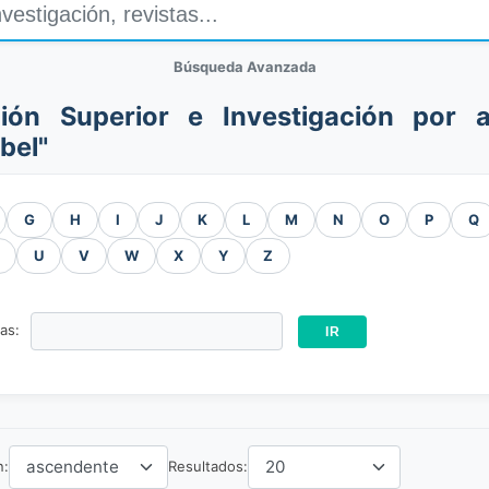
Búsqueda Avanzada
ión Superior e Investigación por a
bel"
G
H
I
J
K
L
M
N
O
P
Q
U
V
W
X
Y
Z
ras:
n:
Resultados: