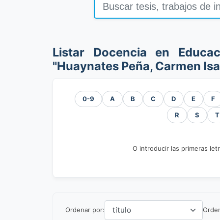
Listar Docencia en Educac
"Huaynates Peña, Carmen Isa
0-9
A
B
C
D
E
F
R
S
T
O introducir las primeras let
Ordenar por:
Orde