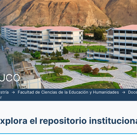
perior e Investigación por autor "Huay
NUCO
stría
→
Facultad de Ciencias de la Educación y Humanidades
→
Doce
r
xplora el repositorio institucion