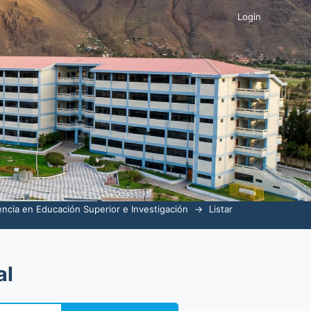
nates Peña, Carmen Isabel"
Login
ncia en Educación Superior e Investigación
→
Listar
al