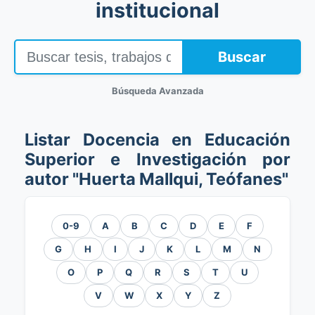
institucional
Buscar
Búsqueda Avanzada
Listar Docencia en Educación
Superior e Investigación por
autor "Huerta Mallqui, Teófanes"
0-9
A
B
C
D
E
F
G
H
I
J
K
L
M
N
O
P
Q
R
S
T
U
V
W
X
Y
Z