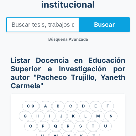
institucional
Buscar
Búsqueda Avanzada
Listar Docencia en Educación
Superior e Investigación por
autor "Pacheco Trujillo, Yaneth
Carmela"
0-9
A
B
C
D
E
F
G
H
I
J
K
L
M
N
O
P
Q
R
S
T
U