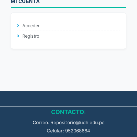
MI CUENTA
Acceder
Registro
CONTACTO:
Correo: Repositorio@udh.edu.pe
Celular: 952068664